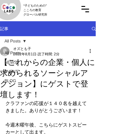
“子どものための”
こころの教育
グローバル研究所
記事
All Posts
オズとも子
All Posts
2022年8月1日
読了時間: 2分
【これからの企業・個人に
NEWS
求められるソーシャルア
EVENT
BLOG
クション】にゲストで登
壇します！
クラファンの応援が１４０名を越えて
きました。ありがとうございます！
今週木曜午後、こちらにゲストスピー
カーとして出ます。