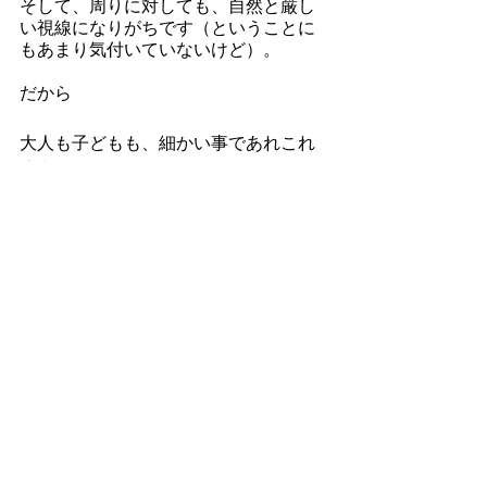
そして、周りに対しても、自然と厳し
い視線になりがちです（ということに
もあまり気付いていないけど）。
だから
大人も子どもも、細かい事であれこれ
注意はされた経験はあれど、
認められたり、ほめられたことはあま
りない。
これだと、大人も子どもも、大らかに
ニコニコして暮らすのは、なかなかむ
つかしそうです。
精神論とか、こういう雰囲気だからと
か、「こうあるべき」とか「こうしな
きゃ」ではなく
さまざまな想いや感情とうまく付き合