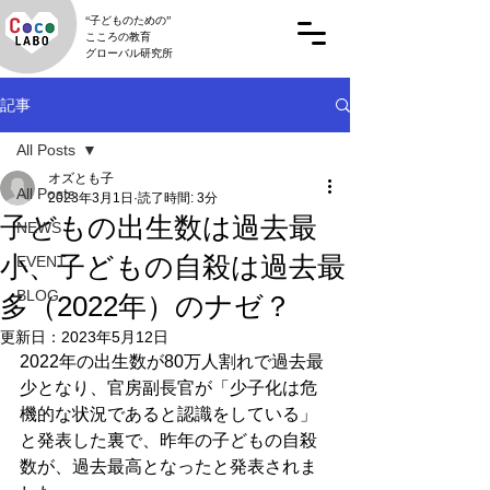
“子どものための”
こころの教育
グローバル研究所
記事
All Posts
オズとも子
All Posts
2023年3月1日
読了時間: 3分
子どもの出生数は過去最
NEWS
小、子どもの自殺は過去最
EVENT
BLOG
多（2022年）のナゼ？
更新日：
2023年5月12日
2022年の出生数が80万人割れで過去最
少となり、官房副長官が「少子化は危
機的な状況であると認識をしている」
と発表した裏で、昨年の子どもの自殺
数が、過去最高となったと発表されま