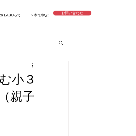
お問い合わせ
co LABOって
＞本で学ぶ
む小３
（親子