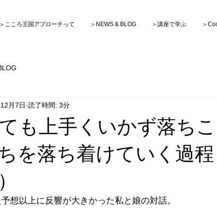
＞こころ王国アプローチって
＞NEWS & BLOG
＞講座で学ぶ
＞Co
BLOG
年12月7日
読了時間: 3分
ても上手くいかず落ちこ
ちを落ち着けていく過程
）
稿した予想以上に反響が大きかった私と娘の対話。