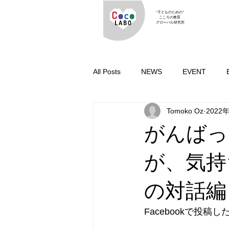
“子どものための”
こころの教育
グローバル研究所
All Posts
NEWS
EVENT
Tomoko Oz
2022
がんばっ
が、気持
の対話編
Facebookで投