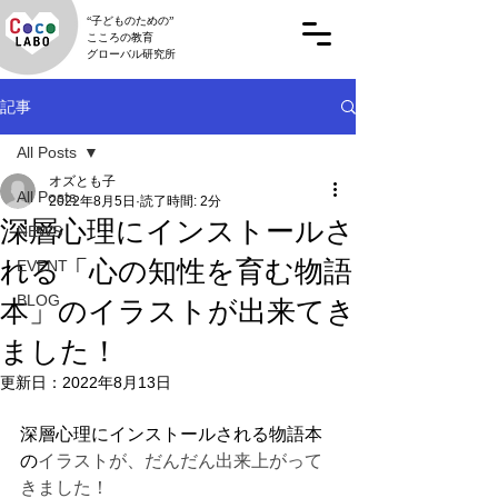
“子どものための”
こころの教育
グローバル研究所
記事
All Posts
オズとも子
All Posts
2022年8月5日
読了時間: 2分
深層心理にインストールさ
NEWS
れる「心の知性を育む物語
EVENT
BLOG
本」のイラストが出来てき
ました！
更新日：
2022年8月13日
深層心理にインストールされる物語本
の
イラストが、だんだん出来上がって
きました！