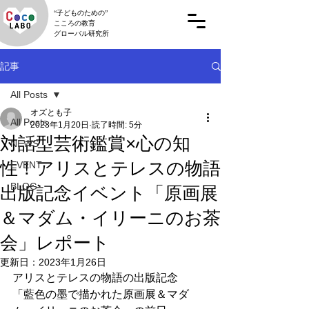
“子どものための”
こころの教育
グローバル研究所
記事
All Posts
オズとも子
All Posts
2023年1月20日
読了時間: 5分
対話型芸術鑑賞×心の知
NEWS
性！アリスとテレスの物語
EVENT
BLOG
出版記念イベント「原画展
＆マダム・イリーニのお茶
会」レポート
更新日：
2023年1月26日
アリスとテレスの物語の出版記念
「藍色の墨で描かれた原画展＆マダ